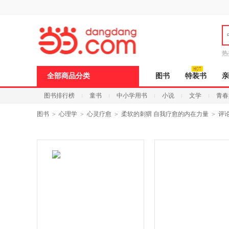
热
全部商品分类
图书
特装书
亲
图书排行榜
童书
中小学用书
小说
文学
青春
图书
心理学
心灵疗愈
柔软的刺猬 自我疗愈的内在力量
评
>
>
>
>