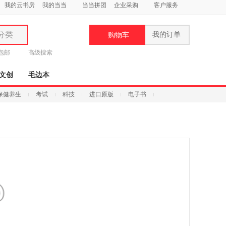
我的云书房
我的当当
当当拼团
企业采购
客户服务
分类
我的订单
购物车
类
元包邮
高级搜索
文创
毛边本
保健养生
考试
科技
进口原版
电子书
妆
品
饰
鞋
用
饰