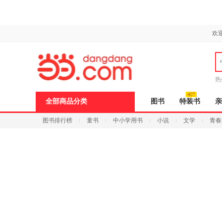
新
新
窗
窗
口
口
打
打
欢
开
开
无
无
障
障
碍
碍
说
说
热
明
明
页
页
面,
面,
全部商品分类
图书
特装书
亲
按
按
Ctrl
Ctrl
图书排行榜
童书
中小学用书
小说
文学
青春
加
加
波
波
浪
浪
键
键
打
打
开
开
导
导
盲
盲
模
模
式
式