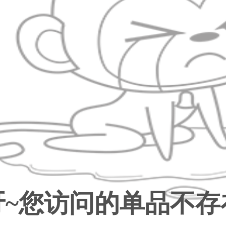
服装
鞋
箱包皮
手表饰
运动户
汽车用
食品
手机通
数码影
电脑办
大家电
家用电
呀~您访问的单品不存