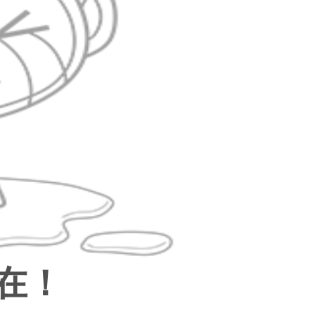
具
品
外
品
讯
音
公
器
在！