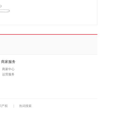
具
品
外
！
品
讯
音
公
器
商家服务
商家中心
运营服务
识产权
|
热词搜索