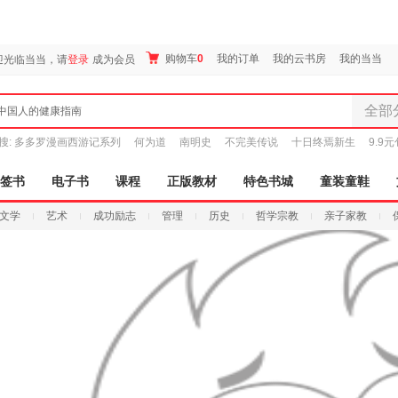
购物车
0
我的订单
我的云书房
我的当当
迎光临当当，请
登录
成为会员
全部
中国人的健康指南
全部分
搜:
多多罗漫画西游记系列
何为道
南明史
不完美传说
十日终焉新生
9.9
尾品汇
图书
签书
电子书
课程
正版教材
特色书城
童装童鞋
电子书
文学
艺术
成功励志
管理
历史
哲学宗教
亲子家教
音像
影视
时尚美
母婴用
玩具
孕婴服
童装童
家居日
家具装