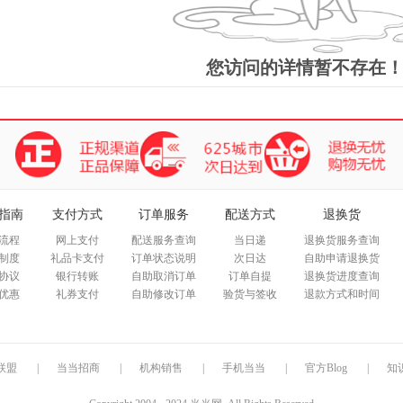
箱包皮
手表饰
运动户
您访问的详情暂不存在
汽车用
食品
手机通
数码影
电脑办
大家电
家用电
指南
支付方式
订单服务
配送方式
退换货
流程
网上支付
配送服务查询
当日递
退换货服务查询
制度
礼品卡支付
订单状态说明
次日达
自助申请退换货
协议
银行转账
自助取消订单
订单自提
退换货进度查询
优惠
礼券支付
自助修改订单
验货与签收
退款方式和时间
联盟
|
当当招商
|
机构销售
|
手机当当
|
官方Blog
|
知