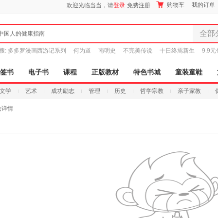
购物车
我的订单
欢迎光临当当，请
登录
免费注册
全部
中国人的健康指南
全部分
搜:
多多罗漫画西游记系列
何为道
南明史
不完美传说
十日终焉新生
9.9
尾品汇
图书
签书
电子书
课程
正版教材
特色书城
童装童鞋
电子书
文学
艺术
成功励志
管理
历史
哲学宗教
亲子家教
音像
影视
论详情
时尚美
母婴用
玩具
孕婴服
童装童
家居日
家具装
服装
鞋