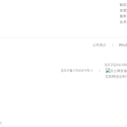
购买
发票
服务
会员
公司简介
|
网站
京ICP证04118
京ICP备17043473号-1
|
互联网违法和不良
//