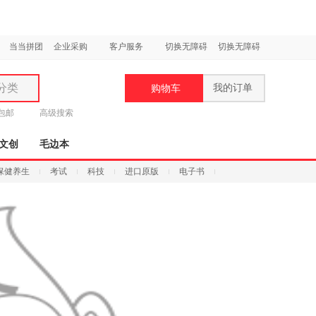
当当拼团
企业采购
客户服务
切换无障碍
切换无障碍
分类
我的订单
购物车
类
元包邮
高级搜索
文创
毛边本
保健养生
考试
科技
进口原版
电子书
妆
品
饰
鞋
用
饰