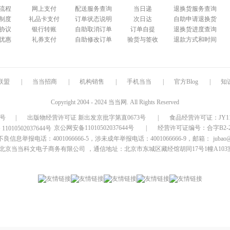
流程
网上支付
配送服务查询
当日递
退换货服务查询
制度
礼品卡支付
订单状态说明
次日达
自助申请退换货
协议
银行转账
自助取消订单
订单自提
退换货进度查询
优惠
礼券支付
自助修改订单
验货与签收
退款方式和时间
联盟
|
当当招商
|
机构销售
|
手机当当
|
官方Blog
|
知
Copyright 2004 - 2024 当当网. All Rights Reserved
9号
|
出版物经营许可证 新出发京批字第直0673号
|
食品经营许可证：JY1110
京公网安备11010502037644号
|
经营许可证编号：合字B2-20
信息举报电话：4001066666-5，涉未成年举报电话：4001066666-9，邮箱：
jubao
北京当当科文电子商务有限公司
，通信地址：北京市东城区藏经馆胡同17号1幢A103