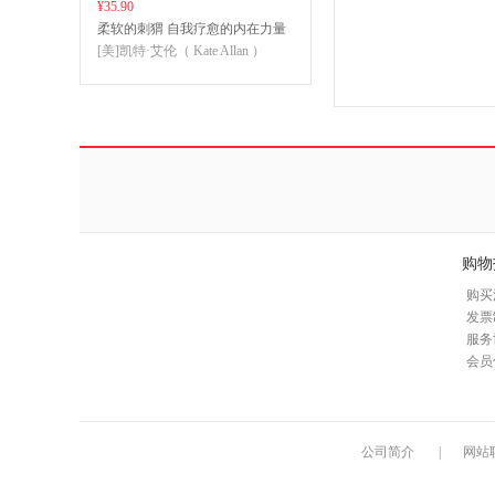
¥35.90
柔软的刺猬 自我疗愈的内在力量
[美]凯特·艾伦（ Kate Allan ）
购物
购买
发票
服务
会员
公司简介
|
网站